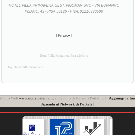
HOTEL VILLA PRIMAVERA GEST. VIGOMAR SNC - VIA BONANNO
PISANO, 43 - PISA 56126 - P.IVA: 01210330500
[
Privacy
]
Hotel Villa Primavera Pisa telefono
Tag Hotel Villa Primavera
il Sito Web
www.sicily.palermo.it
è membro di NetworkPortali.it | [
Aggiungi la tua
Azienda al Network di Portali
]