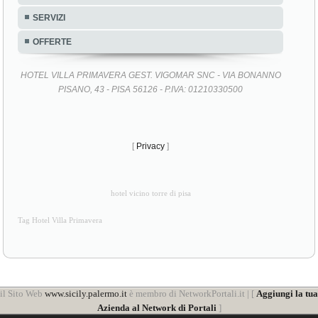
SERVIZI
OFFERTE
HOTEL VILLA PRIMAVERA GEST. VIGOMAR SNC - VIA BONANNO
PISANO, 43 - PISA 56126 - P.IVA: 01210330500
[
Privacy
]
hotel vicino torre di pisa
Tag Hotel Villa Primavera
il Sito Web
www.sicily.palermo.it
è membro di NetworkPortali.it | [
Aggiungi la tua
Azienda al Network di Portali
]