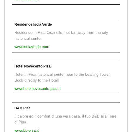
Residence Isola Verde
Residence in Pisa Cisanello, not far away from the city
historical center.
www.isolaverde.com
Hotel Novecento Pisa
Hotel in Pisa historical center near to the Leaning Tower.
Book directly to the Hotel!
www.hotelnovecento.pisa.it
B&B Pisa
Il calore ed il comfort di una vera casa, il tuo B&B alla Torre
di Pisa !
www.bb-pisa.it